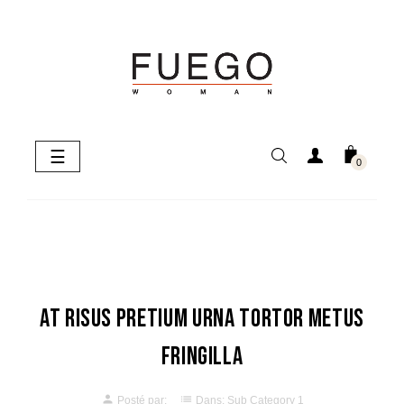
Basculer
☰
0
la
navigation
At risus pretium urna tortor metus
fringilla
person
list
Posté par:
Dans:
Sub Category 1