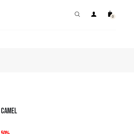
0
 CAMEL
- 50%