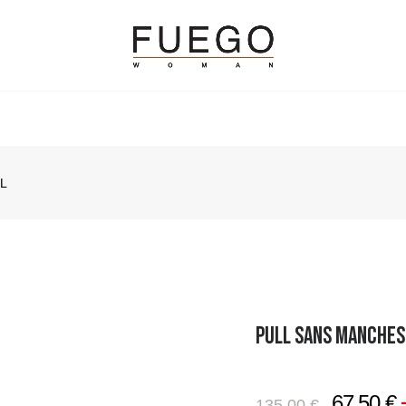
L
PULL SANS MANCHES
67,50 €
135,00 €