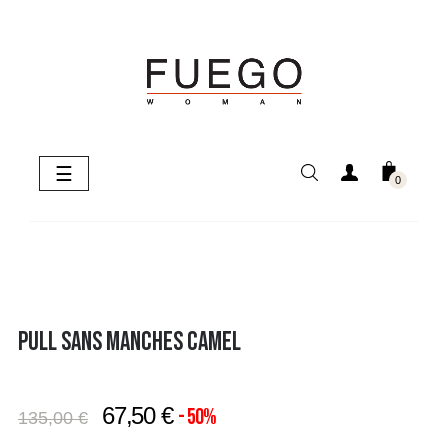
Basculer
☰
0
la
navigation
PULL SANS MANCHES CAMEL
67,50 €
- 50%
135,00 €