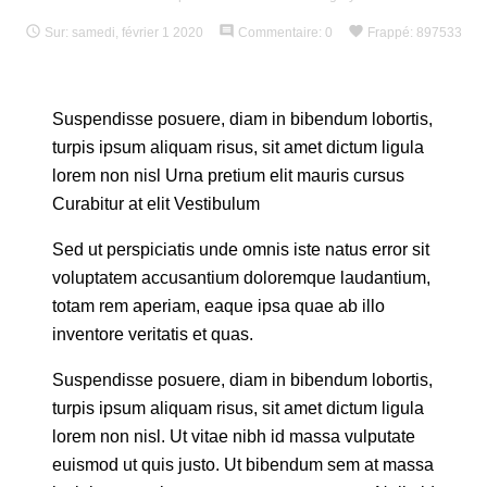

comment
favorite
Sur:
samedi,
février
1
2020
Commentaire:
0
Frappé:
897533
Suspendisse posuere, diam in bibendum lobortis,
turpis ipsum aliquam risus, sit amet dictum ligula
lorem non nisl Urna pretium elit mauris cursus
Curabitur at elit Vestibulum
Sed ut perspiciatis unde omnis iste natus error sit
voluptatem accusantium doloremque laudantium,
totam rem aperiam, eaque ipsa quae ab illo
inventore veritatis et quas.
Suspendisse posuere, diam in bibendum lobortis,
turpis ipsum aliquam risus, sit amet dictum ligula
lorem non nisl. Ut vitae nibh id massa vulputate
euismod ut quis justo. Ut bibendum sem at massa