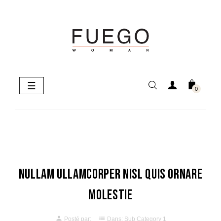
Basculer
☰
0
la
navigation
Nullam ullamcorper nisl quis ornare
molestie
person
list
Posté par:
Dans:
Sub Category 1